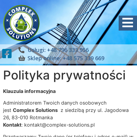
Usługi: +48 796 333 956
Sklep online: +48 575 339 669
Polityka prywatności
Klauzula informacyjna
Administratorem Twoich danych osobowych
jest
Complex Solutions
z siedzibą przy ul. Jagodowa
26, 83-010 Rotmanka
Kontakt
: kontakt@complex-solutions.pl
Przetwarzamy Twoje dane (nr telefonu i adres e-mail) w